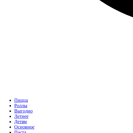
Пицца
Роллы
Выгодно
Летнее
Детям
Основное
Паста