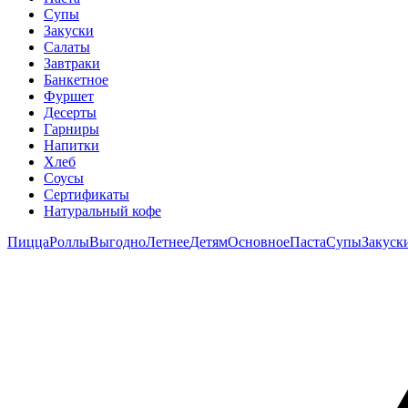
Супы
Закуски
Салаты
Завтраки
Банкетное
Фуршет
Десерты
Гарниры
Напитки
Хлеб
Соусы
Сертификаты
Натуральный кофе
Пицца
Роллы
Выгодно
Летнее
Детям
Основное
Паста
Супы
Закуск