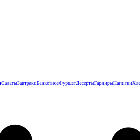
и
Салаты
Завтраки
Банкетное
Фуршет
Десерты
Гарниры
Напитки
Хл