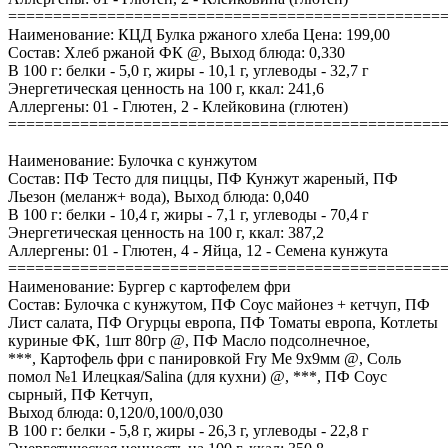
================================================
Наименование: КЦД Булка ржаного хлеба Цена: 199,00
Состав: Хлеб ржаной ФК @, Выход блюда: 0,330
В 100 г: белки - 5,0 г, жиры - 10,1 г, углеводы - 32,7 г
Энергетическая ценность на 100 г, ккал: 241,6
Аллергены: 01 - Глютен, 2 - Клейковина (глютен)
================================================
Наименование: Булочка с кунжутом
Состав: ПФ Тесто для пиццы, ПФ Кунжут жареный, ПФ
Льезон (меланж+ вода), Выход блюда: 0,040
В 100 г: белки - 10,4 г, жиры - 7,1 г, углеводы - 70,4 г
Энергетическая ценность на 100 г, ккал: 387,2
Аллергены: 01 - Глютен, 4 - Яйца, 12 - Семена кунжута
================================================
Наименование: Бургер с картофелем фри
Состав: Булочка с кунжутом, ПФ Соус майонез + кетчуп, ПФ
Лист салата, ПФ Огурцы европа, ПФ Томаты европа, Котлеты
куриные ФК, 1шт 80гр @, ПФ Масло подсолнечное,
***, Картофель фри с панировкой Fry Me 9х9мм @, Соль
помол №1 Илецкая/Salina (для кухни) @, ***, ПФ Соус
сырный, ПФ Кетчуп,
Выход блюда: 0,120/0,100/0,030
В 100 г: белки - 5,8 г, жиры - 26,3 г, углеводы - 22,8 г