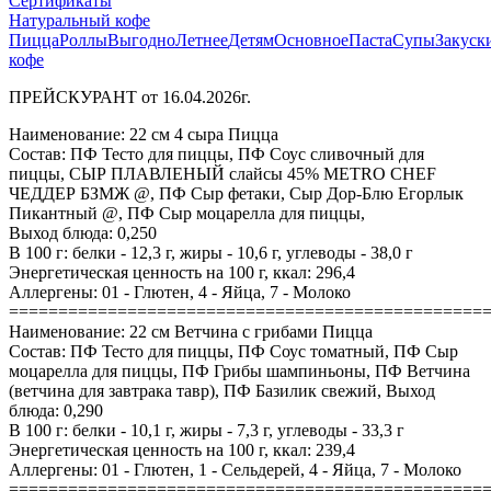
Сертификаты
Натуральный кофе
Пицца
Роллы
Выгодно
Летнее
Детям
Основное
Паста
Супы
Закуск
кофе
ПРЕЙСКУРАНТ от 16.04.2026г.
Наименование: 22 см 4 сыра Пицца
Состав: ПФ Тесто для пиццы, ПФ Соус сливочный для
пиццы, СЫР ПЛАВЛЕНЫЙ слайсы 45% METRO CHEF
ЧЕДДЕР БЗМЖ @, ПФ Сыр фетаки, Сыр Дор-Блю Егорлык
Пикантный @, ПФ Сыр моцарелла для пиццы,
Выход блюда: 0,250
В 100 г: белки - 12,3 г, жиры - 10,6 г, углеводы - 38,0 г
Энергетическая ценность на 100 г, ккал: 296,4
Аллергены: 01 - Глютен, 4 - Яйца, 7 - Молоко
================================================
Наименование: 22 см Ветчина с грибами Пицца
Состав: ПФ Тесто для пиццы, ПФ Соус томатный, ПФ Сыр
моцарелла для пиццы, ПФ Грибы шампиньоны, ПФ Ветчина
(ветчина для завтрака тавр), ПФ Базилик свежий, Выход
блюда: 0,290
В 100 г: белки - 10,1 г, жиры - 7,3 г, углеводы - 33,3 г
Энергетическая ценность на 100 г, ккал: 239,4
Аллергены: 01 - Глютен, 1 - Сельдерей, 4 - Яйца, 7 - Молоко
================================================