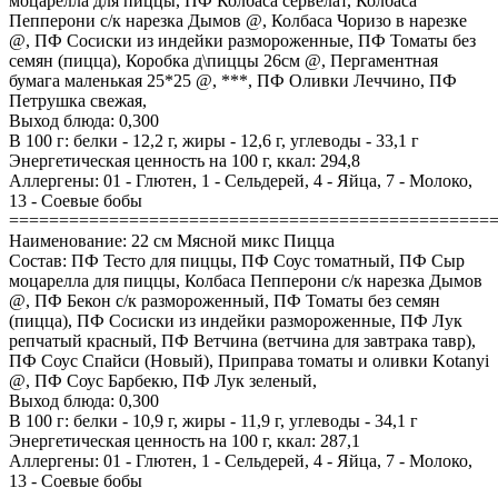
моцарелла для пиццы, ПФ Колбаса сервелат, Колбаса
Пепперони с/к нарезка Дымов @, Колбаса Чоризо в нарезке
@, ПФ Сосиски из индейки размороженные, ПФ Томаты без
семян (пицца), Коробка д\пиццы 26см @, Пергаментная
бумага маленькая 25*25 @, ***, ПФ Оливки Леччино, ПФ
Петрушка свежая,
Выход блюда: 0,300
В 100 г: белки - 12,2 г, жиры - 12,6 г, углеводы - 33,1 г
Энергетическая ценность на 100 г, ккал: 294,8
Аллергены: 01 - Глютен, 1 - Сельдерей, 4 - Яйца, 7 - Молоко,
13 - Соевые бобы
================================================
Наименование: 22 см Мясной микс Пицца
Состав: ПФ Тесто для пиццы, ПФ Соус томатный, ПФ Сыр
моцарелла для пиццы, Колбаса Пепперони с/к нарезка Дымов
@, ПФ Бекон с/к размороженный, ПФ Томаты без семян
(пицца), ПФ Сосиски из индейки размороженные, ПФ Лук
репчатый красный, ПФ Ветчина (ветчина для завтрака тавр),
ПФ Соус Спайси (Новый), Приправа томаты и оливки Kotanyi
@, ПФ Соус Барбекю, ПФ Лук зеленый,
Выход блюда: 0,300
В 100 г: белки - 10,9 г, жиры - 11,9 г, углеводы - 34,1 г
Энергетическая ценность на 100 г, ккал: 287,1
Аллергены: 01 - Глютен, 1 - Сельдерей, 4 - Яйца, 7 - Молоко,
13 - Соевые бобы