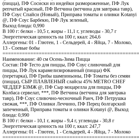
(пицца), ПФ Сосиски из индейки размороженные, ПФ Лук
репчатый красный, ПФ Ветчина (ветчина для завтрака тавр),
ПФ Соус Спайси (Новый), Приправа томаты и оливки Kotanyi
@, ПФ Соус Барбекю, ПФ Лук зеленый,
Выход блюда: 0,990
В 100 г: белки - 10,5 г, жиры - 11,1 г, углеводы - 30,7 г
Энергетическая ценность на 100 г, ккал: 264,6
Аллергены: 01 - Глютен, 1 - Сельдерей, 4 - Яйца, 7 - Молоко,
13 - Соевые бобы
================================================
Наименование: 40 см Осень-Зима Пицца
Состав: ПФ Тесто для пиццы, ПФ Соус сливочный для
пиццы, ПФ Лук карамелизированный (пицца) ФК
(перетарка), ПФ Грибы шампиньоны, ПФ Томаты без семян
(пицца), СЫР ПЛАВЛЕНЫЙ слайсы 45% METRO CHEF
ЧЕДДЕР БЗМЖ @, ПФ Сыр моцарелла для пиццы, ПФ
Колбаса сервелат, ***, ПФ Ветчина (ветчина для завтрака
тавр), ПФ Соус сливочно-чесночный Ранч, ПФ Петрушка
свежая, ***, ПФ Оливки Леччино, ПФ Перец болгарский
запеченный, Приправа томаты и оливки Kotanyi @, Выход
блюда: 0,990
В 100 г: белки - 10,1 г, жиры - 9,4 г, углеводы - 30,8 г
Энергетическая ценность на 100 г, ккал: 247,7
Аллергены: 01 - Глютен, 1 - Сельдерей, 4 - Яйца, 7 - Молоко
================================================