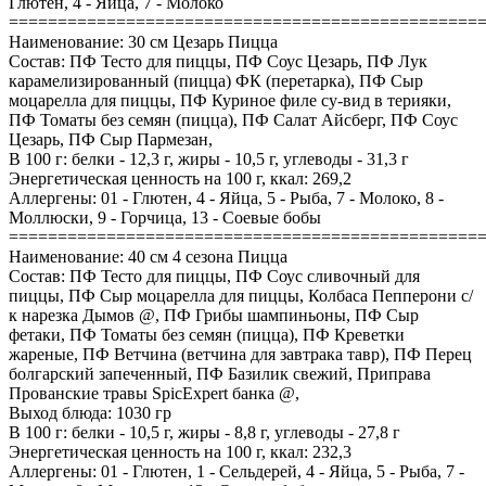
Глютен, 4 - Яйца, 7 - Молоко
================================================
Наименование: 30 см Цезарь Пицца
Состав: ПФ Тесто для пиццы, ПФ Соус Цезарь, ПФ Лук
карамелизированный (пицца) ФК (перетарка), ПФ Сыр
моцарелла для пиццы, ПФ Куриное филе су-вид в терияки,
ПФ Томаты без семян (пицца), ПФ Салат Айсберг, ПФ Соус
Цезарь, ПФ Сыр Пармезан,
В 100 г: белки - 12,3 г, жиры - 10,5 г, углеводы - 31,3 г
Энергетическая ценность на 100 г, ккал: 269,2
Аллергены: 01 - Глютен, 4 - Яйца, 5 - Рыба, 7 - Молоко, 8 -
Моллюски, 9 - Горчица, 13 - Соевые бобы
================================================
Наименование: 40 см 4 сезона Пицца
Состав: ПФ Тесто для пиццы, ПФ Соус сливочный для
пиццы, ПФ Сыр моцарелла для пиццы, Колбаса Пепперони с/
к нарезка Дымов @, ПФ Грибы шампиньоны, ПФ Сыр
фетаки, ПФ Томаты без семян (пицца), ПФ Креветки
жареные, ПФ Ветчина (ветчина для завтрака тавр), ПФ Перец
болгарский запеченный, ПФ Базилик свежий, Приправа
Прованские травы SpicExpert банка @,
Выход блюда: 1030 гр
В 100 г: белки - 10,5 г, жиры - 8,8 г, углеводы - 27,8 г
Энергетическая ценность на 100 г, ккал: 232,3
Аллергены: 01 - Глютен, 1 - Сельдерей, 4 - Яйца, 5 - Рыба, 7 -