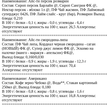
Наименование: Айс-ти персик розмарин
Состав: Сироп персик Барлайн @, Сироп Сангрия ФК @,
Нектар персик - яблоко 1л @, ПФ Чай жасмин, ПФ Лаймовый
суперджус 0426, ПФ Лайм слайс - круг (бар), Розмарин Выход
блюда: 0,210
В 100 г: белки - 0,1 г, жиры - 0,0 г, углеводы - 6,4 г
Энергетическая ценность на 100 г, ккал: 26,5 Аллергены:
отсутствуют
================================================
Наименование: Айс-ти смородина-липа
Состав: ПФ Чай липа, Кордиал черная смородина - саган
(НОВЫЙ) ФК @, Супер джус лимон ФК @, Эскимо на
палочке (манго - маракуя - апельсин) ФК@,
Выход блюда: 0,160/0,030
В 100 г: белки - 0,9 г, жиры - 1,9 г, углеводы - 12,3 г
Энергетическая ценность на 100 г, ккал: 70,4
Аллергены: отсутствуют
================================================
Наименование: Американо
Состав: Кофе зерно Чебоко @, Вода**, Стакан картонный
250мл @, Выход блюда: 0,180
В 100 г: белки - 0,8 г, жиры - 0,8 г, углеводы - 1,6 г
Энергетическая ценность на 100 г, ккал: 16,8 Аллергены:
отсутствуют
================================================