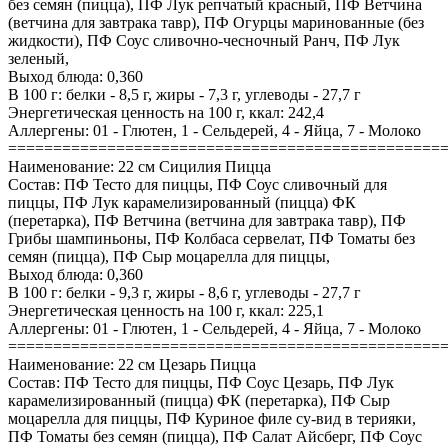
без семян (пицца), ПФ Лук репчатый красный, ПФ Ветчина
(ветчина для завтрака тавр), ПФ Огурцы маринованные (без
жидкости), ПФ Соус сливочно-чесночный Ранч, ПФ Лук
зеленый,
Выход блюда: 0,360
В 100 г: белки - 8,5 г, жиры - 7,3 г, углеводы - 27,7 г
Энергетическая ценность на 100 г, ккал: 242,4
Аллергены: 01 - Глютен, 1 - Сельдерей, 4 - Яйца, 7 - Молоко
================================================
Наименование: 22 см Сицилия Пицца
Состав: ПФ Тесто для пиццы, ПФ Соус сливочный для
пиццы, ПФ Лук карамелизированный (пицца) ФК
(перетарка), ПФ Ветчина (ветчина для завтрака тавр), ПФ
Грибы шампиньоны, ПФ Колбаса сервелат, ПФ Томаты без
семян (пицца), ПФ Сыр моцарелла для пиццы,
Выход блюда: 0,360
В 100 г: белки - 9,3 г, жиры - 8,6 г, углеводы - 27,7 г
Энергетическая ценность на 100 г, ккал: 225,1
Аллергены: 01 - Глютен, 1 - Сельдерей, 4 - Яйца, 7 - Молоко
================================================
Наименование: 22 см Цезарь Пицца
Состав: ПФ Тесто для пиццы, ПФ Соус Цезарь, ПФ Лук
карамелизированный (пицца) ФК (перетарка), ПФ Сыр
моцарелла для пиццы, ПФ Куриное филе су-вид в терияки,
ПФ Томаты без семян (пицца), ПФ Салат Айсберг, ПФ Соус