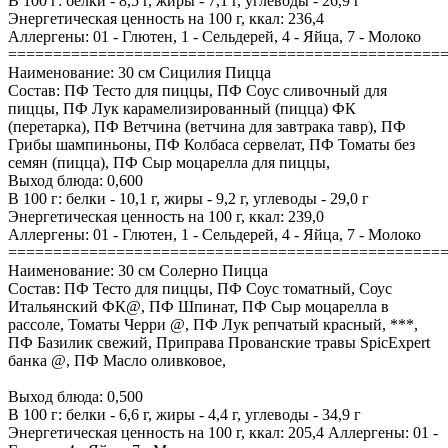
В 100 г: белки - 8,5 г, жиры - 7,1 г, углеводы - 26,9 г
Энергетическая ценность на 100 г, ккал: 236,4
Аллергены: 01 - Глютен, 1 - Сельдерей, 4 - Яйца, 7 - Молоко
================================================
Наименование: 30 см Сицилия Пицца
Состав: ПФ Тесто для пиццы, ПФ Соус сливочный для
пиццы, ПФ Лук карамелизированный (пицца) ФК
(перетарка), ПФ Ветчина (ветчина для завтрака тавр), ПФ
Грибы шампиньоны, ПФ Колбаса сервелат, ПФ Томаты без
семян (пицца), ПФ Сыр моцарелла для пиццы,
Выход блюда: 0,600
В 100 г: белки - 10,1 г, жиры - 9,2 г, углеводы - 29,0 г
Энергетическая ценность на 100 г, ккал: 239,0
Аллергены: 01 - Глютен, 1 - Сельдерей, 4 - Яйца, 7 - Молоко
================================================
Наименование: 30 см Солерно Пицца
Состав: ПФ Тесто для пиццы, ПФ Соус томатный, Соус
Итальянский ФК@, ПФ Шпинат, ПФ Сыр моцарелла в
рассоле, Томаты Черри @, ПФ Лук репчатый красный, ***,
ПФ Базилик свежий, Приправа Прованские травы SpicExpert
банка @, ПФ Масло оливковое,
Выход блюда: 0,500
В 100 г: белки - 6,6 г, жиры - 4,4 г, углеводы - 34,9 г
Энергетическая ценность на 100 г, ккал: 205,4 Аллергены: 01 -