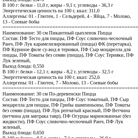
В 100 г: белки - 11,0 г, жиры - 9,1 г, углеводы - 36,3 г
Энергетическая ценность на 100 г, ккал: 311,0
Аллергены: 01 - Глютен, 1 - Сельдерей, 4 - Яйца, 7 - Молоко,
13 - Соевые бобы
================================================
Наименование: 30 см Пикантный цыпленок Пицца
Состав: ПФ Тесто для пиццы, ПФ Соус сливочно-чесночный
Ранч, ПФ Лук карамелизированный (пицца) ФК (перетарка),
ПФ Куриное филе су-вид в терияки, ПФ Сыр моцарелла для
пиццы, ПФ Томаты без семян (пицца), ПФ Соус Терияки, ПФ
Лук зеленый,
Выход блюда: 0,550
В 100 г: белки - 12,1 г, жиры - 8,2 г, углеводы - 32,5 г
Энергетическая ценность на 100 г, ккал: 252,6
Аллергены: 01 - Глютен, 7 - Молоко, 13 - Соевые бобы
================================================
Наименование: 30 см По-деревенски Пицца
Состав: ПФ Тесто для пиццы, ПФ Соус томатный, ПФ Сыр
моцарелла для пиццы, ПФ Грибы шампиньоны, ПФ Томаты
без семян (пицца), ПФ Лук репчатый красный, ПФ Ветчина
(ветчина для завтрака тавр), ПФ Огурцы маринованные (без
жидкости), ПФ Соус сливочно-чесночный Ранч, ПФ Лук
зеленый,
Выход блюда: 0,650