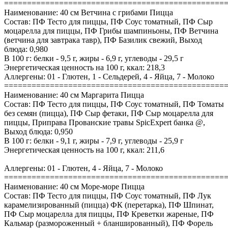
================================================
Наименование: 40 см Ветчина с грибами Пицца
Состав: ПФ Тесто для пиццы, ПФ Соус томатный, ПФ Сыр
моцарелла для пиццы, ПФ Грибы шампиньоны, ПФ Ветчина
(ветчина для завтрака тавр), ПФ Базилик свежий, Выход
блюда: 0,980
В 100 г: белки - 9,5 г, жиры - 6,9 г, углеводы - 29,5 г
Энергетическая ценность на 100 г, ккал: 218,3
Аллергены: 01 - Глютен, 1 - Сельдерей, 4 - Яйца, 7 - Молоко
================================================
Наименование: 40 см Маргарита Пицца
Состав: ПФ Тесто для пиццы, ПФ Соус томатный, ПФ Томаты
без семян (пицца), ПФ Сыр фетаки, ПФ Сыр моцарелла для
пиццы, Приправа Прованские травы SpicExpert банка @,
Выход блюда: 0,950
В 100 г: белки - 9,1 г, жиры - 7,9 г, углеводы - 25,9 г
Энергетическая ценность на 100 г, ккал: 211,6
Аллергены: 01 - Глютен, 4 - Яйца, 7 - Молоко
================================================
Наименование: 40 см Море-море Пицца
Состав: ПФ Тесто для пиццы, ПФ Соус томатный, ПФ Лук
карамелизированный (пицца) ФК (перетарка), ПФ Шпинат,
ПФ Сыр моцарелла для пиццы, ПФ Креветки жареные, ПФ
Кальмар (размороженный + бланшированный), ПФ Форель