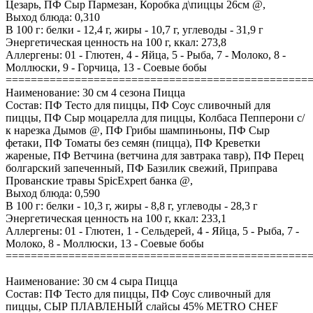
Цезарь, ПФ Сыр Пармезан, Коробка д\пиццы 26см @,
Выход блюда: 0,310
В 100 г: белки - 12,4 г, жиры - 10,7 г, углеводы - 31,9 г
Энергетическая ценность на 100 г, ккал: 273,8
Аллергены: 01 - Глютен, 4 - Яйца, 5 - Рыба, 7 - Молоко, 8 -
Моллюски, 9 - Горчица, 13 - Соевые бобы
================================================
Наименование: 30 см 4 сезона Пицца
Состав: ПФ Тесто для пиццы, ПФ Соус сливочный для
пиццы, ПФ Сыр моцарелла для пиццы, Колбаса Пепперони с/
к нарезка Дымов @, ПФ Грибы шампиньоны, ПФ Сыр
фетаки, ПФ Томаты без семян (пицца), ПФ Креветки
жареные, ПФ Ветчина (ветчина для завтрака тавр), ПФ Перец
болгарский запеченный, ПФ Базилик свежий, Приправа
Прованские травы SpicExpert банка @,
Выход блюда: 0,590
В 100 г: белки - 10,3 г, жиры - 8,8 г, углеводы - 28,3 г
Энергетическая ценность на 100 г, ккал: 233,1
Аллергены: 01 - Глютен, 1 - Сельдерей, 4 - Яйца, 5 - Рыба, 7 -
Молоко, 8 - Моллюски, 13 - Соевые бобы
================================================
Наименование: 30 см 4 сыра Пицца
Состав: ПФ Тесто для пиццы, ПФ Соус сливочный для
пиццы, СЫР ПЛАВЛЕНЫЙ слайсы 45% METRO CHEF