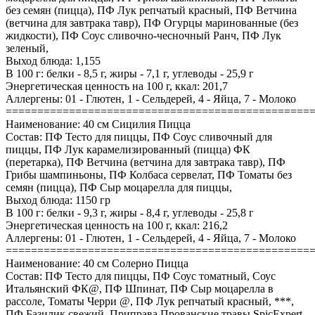
без семян (пицца), ПФ Лук репчатый красный, ПФ Ветчина
(ветчина для завтрака тавр), ПФ Огурцы маринованные (без
жидкости), ПФ Соус сливочно-чесночный Ранч, ПФ Лук
зеленый,
Выход блюда: 1,155
В 100 г: белки - 8,5 г, жиры - 7,1 г, углеводы - 25,9 г
Энергетическая ценность на 100 г, ккал: 201,7
Аллергены: 01 - Глютен, 1 - Сельдерей, 4 - Яйца, 7 - Молоко
================================================
Наименование: 40 см Сицилия Пицца
Состав: ПФ Тесто для пиццы, ПФ Соус сливочный для
пиццы, ПФ Лук карамелизированный (пицца) ФК
(перетарка), ПФ Ветчина (ветчина для завтрака тавр), ПФ
Грибы шампиньоны, ПФ Колбаса сервелат, ПФ Томаты без
семян (пицца), ПФ Сыр моцарелла для пиццы,
Выход блюда: 1150 гр
В 100 г: белки - 9,3 г, жиры - 8,4 г, углеводы - 25,8 г
Энергетическая ценность на 100 г, ккал: 216,2
Аллергены: 01 - Глютен, 1 - Сельдерей, 4 - Яйца, 7 - Молоко
================================================
Наименование: 40 см Солерно Пицца
Состав: ПФ Тесто для пиццы, ПФ Соус томатный, Соус
Итальянский ФК@, ПФ Шпинат, ПФ Сыр моцарелла в
рассоле, Томаты Черри @, ПФ Лук репчатый красный, ***,
ПФ Базилик свежий, Приправа Прованские травы SpicExpert