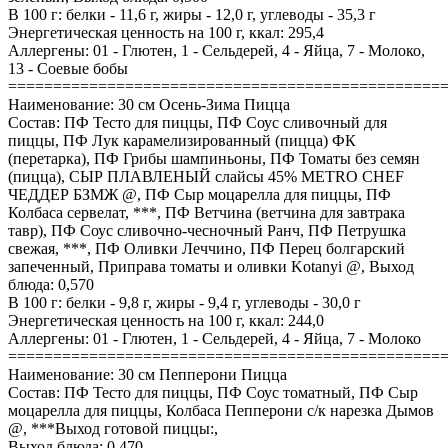
В 100 г: белки - 11,6 г, жиры - 12,0 г, углеводы - 35,3 г
Энергетическая ценность на 100 г, ккал: 295,4
Аллергены: 01 - Глютен, 1 - Сельдерей, 4 - Яйца, 7 - Молоко,
13 - Соевые бобы
================================================
Наименование: 30 см Осень-Зима Пицца
Состав: ПФ Тесто для пиццы, ПФ Соус сливочный для
пиццы, ПФ Лук карамелизированный (пицца) ФК
(перетарка), ПФ Грибы шампиньоны, ПФ Томаты без семян
(пицца), СЫР ПЛАВЛЕНЫЙ слайсы 45% METRO CHEF
ЧЕДДЕР БЗМЖ @, ПФ Сыр моцарелла для пиццы, ПФ
Колбаса сервелат, ***, ПФ Ветчина (ветчина для завтрака
тавр), ПФ Соус сливочно-чесночный Ранч, ПФ Петрушка
свежая, ***, ПФ Оливки Леччино, ПФ Перец болгарский
запеченный, Приправа томаты и оливки Kotanyi @, Выход
блюда: 0,570
В 100 г: белки - 9,8 г, жиры - 9,4 г, углеводы - 30,0 г
Энергетическая ценность на 100 г, ккал: 244,0
Аллергены: 01 - Глютен, 1 - Сельдерей, 4 - Яйца, 7 - Молоко
================================================
Наименование: 30 см Пепперони Пицца
Состав: ПФ Тесто для пиццы, ПФ Соус томатный, ПФ Сыр
моцарелла для пиццы, Колбаса Пепперони с/к нарезка Дымов
@, ***Выход готовой пиццы:,
Выход блюда: 0,470