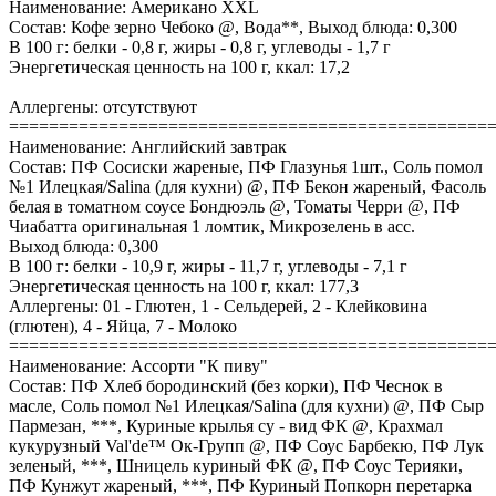
Наименование: Американо XXL
Состав: Кофе зерно Чебоко @, Вода**, Выход блюда: 0,300
В 100 г: белки - 0,8 г, жиры - 0,8 г, углеводы - 1,7 г
Энергетическая ценность на 100 г, ккал: 17,2
Аллергены: отсутствуют
================================================
Наименование: Английский завтрак
Состав: ПФ Сосиски жареные, ПФ Глазунья 1шт., Соль помол
№1 Илецкая/Salina (для кухни) @, ПФ Бекон жареный, Фасоль
белая в томатном соусе Бондюэль @, Томаты Черри @, ПФ
Чиабатта оригинальная 1 ломтик, Микрозелень в асс.
Выход блюда: 0,300
В 100 г: белки - 10,9 г, жиры - 11,7 г, углеводы - 7,1 г
Энергетическая ценность на 100 г, ккал: 177,3
Аллергены: 01 - Глютен, 1 - Сельдерей, 2 - Клейковина
(глютен), 4 - Яйца, 7 - Молоко
================================================
Наименование: Ассорти "К пиву"
Состав: ПФ Хлеб бородинский (без корки), ПФ Чеснок в
масле, Соль помол №1 Илецкая/Salina (для кухни) @, ПФ Сыр
Пармезан, ***, Куриные крылья су - вид ФК @, Крахмал
кукурузный Val'de™ Ок-Групп @, ПФ Соус Барбекю, ПФ Лук
зеленый, ***, Шницель куриный ФК @, ПФ Соус Терияки,
ПФ Кунжут жареный, ***, ПФ Куриный Попкорн перетарка