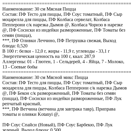
================================================
Наименование: 30 см Мясная Пицца
Состав: ПФ Тесто для пиццы, ПФ Соус томатный, ПФ Сыр
моцарелла для пиццы, ПФ Колбаса сервелат, Колбаса
Пепперони с/к нарезка Дымов @, Колбаса Чоризо в нарезке
@, ПФ Сосиски из индейки размороженные, ПФ Томаты без
семян (пицца),
***, ПФ Оливки Леччино, ПФ Петрушка свежая, Выход
блюда: 0,520
В 100 г: белки - 12,0 г, жиры - 11,9 г, углеводы - 33,1 г
Энергетическая ценность на 100 г, ккал: 287,9
Аллергены: 01 - Глютен, 1 - Сельдерей, 4 - Яйца, 7 - Молоко,
13 - Соевые бобы
================================================
Наименование: 30 см Мясной микс Пицца
Состав: ПФ Тесто для пиццы, ПФ Соус томатный, ПФ Сыр
моцарелла для пиццы, Колбаса Пепперони с/к нарезка Дымов
@, ПФ Бекон с/к размороженный, ПФ Томаты без семян
(пицца), ПФ Сосиски из индейки размороженные, ПФ Лук
репчатый красный,
***, ПФ Ветчина (ветчина для завтрака тавр), Приправа
томаты и оливки Kotanyi @,
ПФ Соус Спайси (Новый), ПФ Соус Барбекю, ПФ Лук
зеленый, Выход блюда: 0,500