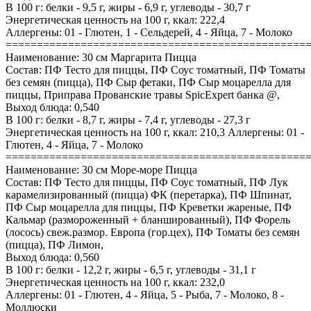
В 100 г: белки - 9,5 г, жиры - 6,9 г, углеводы - 30,7 г
Энергетическая ценность на 100 г, ккал: 222,4
Аллергены: 01 - Глютен, 1 - Сельдерей, 4 - Яйца, 7 - Молоко
================================================
Наименование: 30 см Маргарита Пицца
Состав: ПФ Тесто для пиццы, ПФ Соус томатный, ПФ Томаты
без семян (пицца), ПФ Сыр фетаки, ПФ Сыр моцарелла для
пиццы, Приправа Прованские травы SpicExpert банка @,
Выход блюда: 0,540
В 100 г: белки - 8,7 г, жиры - 7,4 г, углеводы - 27,3 г
Энергетическая ценность на 100 г, ккал: 210,3 Аллергены: 01 -
Глютен, 4 - Яйца, 7 - Молоко
================================================
Наименование: 30 см Море-море Пицца
Состав: ПФ Тесто для пиццы, ПФ Соус томатный, ПФ Лук
карамелизированный (пицца) ФК (перетарка), ПФ Шпинат,
ПФ Сыр моцарелла для пиццы, ПФ Креветки жареные, ПФ
Кальмар (размороженный + бланшированный), ПФ Форель
(лосось) свеж.размор. Европа (гор.цех), ПФ Томаты без семян
(пицца), ПФ Лимон,
Выход блюда: 0,560
В 100 г: белки - 12,2 г, жиры - 6,5 г, углеводы - 31,1 г
Энергетическая ценность на 100 г, ккал: 232,0
Аллергены: 01 - Глютен, 4 - Яйца, 5 - Рыба, 7 - Молоко, 8 -
Моллюски