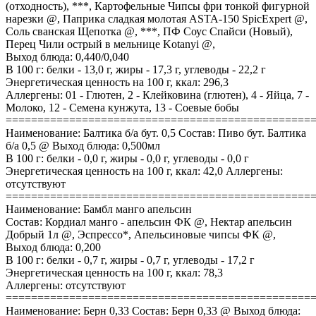
(отходность), ***, Картофельные Чипсы фри тонкой фигурной
нарезки @, Паприка сладкая молотая ASTA-150 SpicExpert @,
Соль сванская Щепотка @, ***, ПФ Соус Спайси (Новый),
Перец Чили острый в мельнице Kotanyi @,
Выход блюда: 0,440/0,040
В 100 г: белки - 13,0 г, жиры - 17,3 г, углеводы - 22,2 г
Энергетическая ценность на 100 г, ккал: 296,3
Аллергены: 01 - Глютен, 2 - Клейковина (глютен), 4 - Яйца, 7 -
Молоко, 12 - Семена кунжута, 13 - Соевые бобы
================================================
Наименование: Балтика б/а бут. 0,5 Состав: Пиво бут. Балтика
б/а 0,5 @ Выход блюда: 0,500мл
В 100 г: белки - 0,0 г, жиры - 0,0 г, углеводы - 0,0 г
Энергетическая ценность на 100 г, ккал: 42,0 Аллергены:
отсутствуют
================================================
Наименование: Бамбл манго апельсин
Состав: Кордиал манго - апельсин ФК @, Нектар апельсин
Добрый 1л @, Эспрессо*, Апельсиновые чипсы ФК @,
Выход блюда: 0,200
В 100 г: белки - 0,7 г, жиры - 0,7 г, углеводы - 17,2 г
Энергетическая ценность на 100 г, ккал: 78,3
Аллергены: отсутствуют
================================================
Наименование: Берн 0,33 Состав: Берн 0,33 @ Выход блюда: