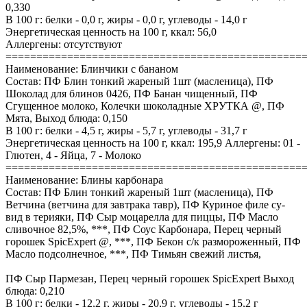
0,330
В 100 г: белки - 0,0 г, жиры - 0,0 г, углеводы - 14,0 г
Энергетическая ценность на 100 г, ккал: 56,0
Аллергены: отсутствуют
================================================
Наименование: Блинчики с бананом
Состав: ПФ Блин тонкий жареный 1шт (масленица), ПФ
Шоколад для блинов 0426, ПФ Банан чищенный, ПФ
Сгущенное молоко, Колечки шоколадные ХРУТКА @, ПФ
Мята, Выход блюда: 0,150
В 100 г: белки - 4,5 г, жиры - 5,7 г, углеводы - 31,7 г
Энергетическая ценность на 100 г, ккал: 195,9 Аллергены: 01 -
Глютен, 4 - Яйца, 7 - Молоко
================================================
Наименование: Блины карбонара
Состав: ПФ Блин тонкий жареный 1шт (масленица), ПФ
Ветчина (ветчина для завтрака тавр), ПФ Куриное филе су-
вид в терияки, ПФ Сыр моцарелла для пиццы, ПФ Масло
сливочное 82,5%, ***, ПФ Соус Карбонара, Перец черный
горошек SpicExpert @, ***, ПФ Бекон с/к размороженный, ПФ
Масло подсолнечное, ***, ПФ Тимьян свежий листья,
ПФ Сыр Пармезан, Перец черный горошек SpicExpert Выход
блюда: 0,210
В 100 г: белки - 12,2 г, жиры - 20,9 г, углеводы - 15,2 г