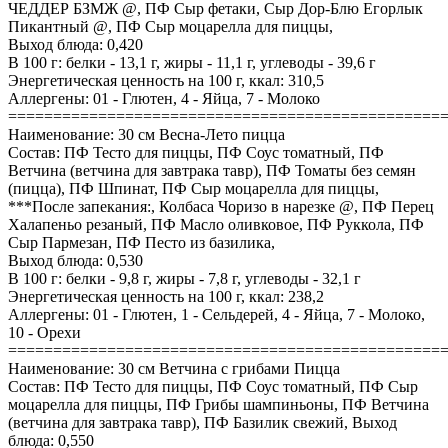
ЧЕДДЕР БЗМЖ @, ПФ Сыр фетаки, Сыр Дор-Блю Егорлык
Пикантный @, ПФ Сыр моцарелла для пиццы,
Выход блюда: 0,420
В 100 г: белки - 13,1 г, жиры - 11,1 г, углеводы - 39,6 г
Энергетическая ценность на 100 г, ккал: 310,5
Аллергены: 01 - Глютен, 4 - Яйца, 7 - Молоко
================================================
Наименование: 30 см Весна-Лето пицца
Состав: ПФ Тесто для пиццы, ПФ Соус томатный, ПФ
Ветчина (ветчина для завтрака тавр), ПФ Томаты без семян
(пицца), ПФ Шпинат, ПФ Сыр моцарелла для пиццы,
***После запекания:, Колбаса Чоризо в нарезке @, ПФ Перец
Халапеньо резаный, ПФ Масло оливковое, ПФ Руккола, ПФ
Сыр Пармезан, ПФ Песто из базилика,
Выход блюда: 0,530
В 100 г: белки - 9,8 г, жиры - 7,8 г, углеводы - 32,1 г
Энергетическая ценность на 100 г, ккал: 238,2
Аллергены: 01 - Глютен, 1 - Сельдерей, 4 - Яйца, 7 - Молоко,
10 - Орехи
================================================
Наименование: 30 см Ветчина с грибами Пицца
Состав: ПФ Тесто для пиццы, ПФ Соус томатный, ПФ Сыр
моцарелла для пиццы, ПФ Грибы шампиньоны, ПФ Ветчина
(ветчина для завтрака тавр), ПФ Базилик свежий, Выход
блюда: 0,550