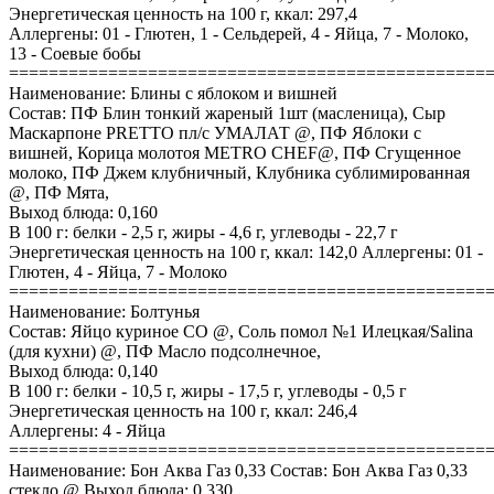
Энергетическая ценность на 100 г, ккал: 297,4
Аллергены: 01 - Глютен, 1 - Сельдерей, 4 - Яйца, 7 - Молоко,
13 - Соевые бобы
================================================
Наименование: Блины с яблоком и вишней
Состав: ПФ Блин тонкий жареный 1шт (масленица), Сыр
Маскарпоне PRETTO пл/с УМАЛАТ @, ПФ Яблоки с
вишней, Корица молотоя METRO CHEF@, ПФ Сгущенное
молоко, ПФ Джем клубничный, Клубника сублимированная
@, ПФ Мята,
Выход блюда: 0,160
В 100 г: белки - 2,5 г, жиры - 4,6 г, углеводы - 22,7 г
Энергетическая ценность на 100 г, ккал: 142,0 Аллергены: 01 -
Глютен, 4 - Яйца, 7 - Молоко
================================================
Наименование: Болтунья
Состав: Яйцо куриное СО @, Соль помол №1 Илецкая/Salina
(для кухни) @, ПФ Масло подсолнечное,
Выход блюда: 0,140
В 100 г: белки - 10,5 г, жиры - 17,5 г, углеводы - 0,5 г
Энергетическая ценность на 100 г, ккал: 246,4
Аллергены: 4 - Яйца
================================================
Наименование: Бон Аква Газ 0,33 Состав: Бон Аква Газ 0,33
стекло @ Выход блюда: 0,330