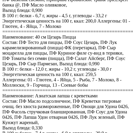
банка @, ПФ Масло оливковое,
Выход блюда: 0,900
В 100 г: белки - 6,7 г, жиры - 4,5 г, углеводы - 33,2 г
Энергетическая ценность на 100 г, ккал: 200,0 Аллергены: 01 -
Глютен, 4 - Яйца, 7 - Молоко
================================================
Наименование: 40 см Цезарь Пицца
Состав: ПФ Тесто для пиццы, ПФ Соус Цезарь, ПФ Лук
карамелизированный (пицца) ФК (перетарка), ПФ Сыр
моцарелла для пиццы, ПФ Куриное филе су-вид в терияки,
ПФ Томаты без семян (пицца), ПФ Салат Айсберг, ПФ Соус
Цезарь, ПФ Сыр Пармезан, Выход блюда: 0,990
В 100 г: белки - 12,0 г, жиры - 10,2 г, углеводы - 30,0 г
Энергетическая ценность на 100 г, ккал: 259,5
Аллергены: 01 - Глютен, 4 - Яйца, 5 - Рыба, 7 - Молоко, 8 -
Моллюски, 9 - Горчица, 13 - Соевые бобы
================================================
Наименование: Азиатская лапша с креветками
Состав: ПФ Масло подсолнечное, ПФ Креветки тигровые
очищ. без хвоста размороженные, ПФ Овощи для Удона 0426,
ПФ Фасоль стручковая бланшированная, ПФ Соус для Удона
0426, ПФ Лапша Удон отварная 0426, ПФ Лук зеленый, ПФ
Кунжут жареный,
Выход блюда: 0,330