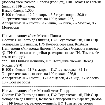
(лосось) свеж.размор. Европа (гор.цех), ПФ Томаты без семян
(пицца), ПФ Лимон,
Выход блюда: 1,000
В 100 г: белки - 12,2 г, жиры - 6,5 г, углеводы - 30,0 г
Энергетическая ценность на 100 г, ккал: 227,1
Аллергены: 01 - Глютен, 4 - Яйца, 5 - Рыба, 7 - Молоко, 8 -
Моллюски
================================================
Наименование: 40 см Мясная Пицца
Состав: ПФ Тесто для пиццы, ПФ Соус томатный, ПФ Сыр
моцарелла для пиццы, ПФ Колбаса сервелат, Колбаса
Пепперони с/к нарезка Дымов @, Колбаса Чоризо в нарезке
@, ПФ Сосиски из индейки размороженные, ПФ Томаты без
семян (пицца),
***, ПФ Оливки Леччино, ПФ Петрушка свежая, Выход
блюда: 0,970
В 100 г: белки - 11,7 г, жиры - 11,7 г, углеводы - 31,1 г
Энергетическая ценность на 100 г, ккал: 276,0
Аллергены: 01 - Глютен, 1 - Сельдерей, 4 - Яйца, 7 - Молоко,
13 - Соевые бобы
================================================
Наименование: 40 см Мясной микс Пицца
Состав: ПФ Тесто для пиццы, ПФ Соус томатный, ПФ Сыр
моцарелла для пиццы, Колбаса Пепперони с/к нарезка Дымов
@, ПФ Бекон с/к размороженный, ПФ Томаты без семян