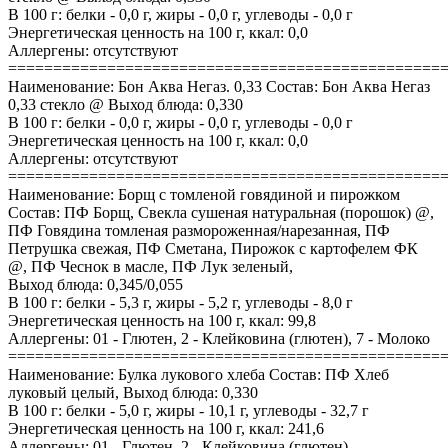
В 100 г: белки - 0,0 г, жиры - 0,0 г, углеводы - 0,0 г
Энергетическая ценность на 100 г, ккал: 0,0
Аллергены: отсутствуют
================================================
Наименование: Бон Аква Негаз. 0,33 Состав: Бон Аква Негаз
0,33 стекло @ Выход блюда: 0,330
В 100 г: белки - 0,0 г, жиры - 0,0 г, углеводы - 0,0 г
Энергетическая ценность на 100 г, ккал: 0,0
Аллергены: отсутствуют
================================================
Наименование: Борщ с томленой говядиной и пирожком
Состав: ПФ Борщ, Свекла сушеная натуральная (порошок) @,
ПФ Говядина томленая размороженная/нарезанная, ПФ
Петрушка свежая, ПФ Сметана, Пирожок с картофелем ФК
@, ПФ Чеснок в масле, ПФ Лук зеленый,
Выход блюда: 0,345/0,055
В 100 г: белки - 5,3 г, жиры - 5,2 г, углеводы - 8,0 г
Энергетическая ценность на 100 г, ккал: 99,8
Аллергены: 01 - Глютен, 2 - Клейковина (глютен), 7 - Молоко
================================================
Наименование: Булка лукового хлеба Состав: ПФ Хлеб
луковый целый, Выход блюда: 0,330
В 100 г: белки - 5,0 г, жиры - 10,1 г, углеводы - 32,7 г
Энергетическая ценность на 100 г, ккал: 241,6
Аллергены: 01 - Глютен, 2 - Клейковина (глютен)