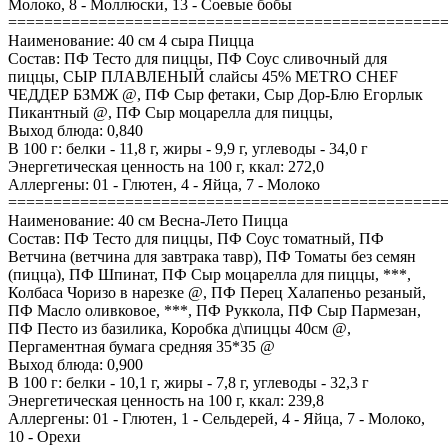
Молоко, 8 - Моллюски, 13 - Соевые бобы
================================================
Наименование: 40 см 4 сыра Пицца
Состав: ПФ Тесто для пиццы, ПФ Соус сливочный для
пиццы, СЫР ПЛАВЛЕНЫЙ слайсы 45% METRO CHEF
ЧЕДДЕР БЗМЖ @, ПФ Сыр фетаки, Сыр Дор-Блю Егорлык
Пикантный @, ПФ Сыр моцарелла для пиццы,
Выход блюда: 0,840
В 100 г: белки - 11,8 г, жиры - 9,9 г, углеводы - 34,0 г
Энергетическая ценность на 100 г, ккал: 272,0
Аллергены: 01 - Глютен, 4 - Яйца, 7 - Молоко
================================================
Наименование: 40 см Весна-Лето Пицца
Состав: ПФ Тесто для пиццы, ПФ Соус томатный, ПФ
Ветчина (ветчина для завтрака тавр), ПФ Томаты без семян
(пицца), ПФ Шпинат, ПФ Сыр моцарелла для пиццы, ***,
Колбаса Чоризо в нарезке @, ПФ Перец Халапеньо резаный,
ПФ Масло оливковое, ***, ПФ Руккола, ПФ Сыр Пармезан,
ПФ Песто из базилика, Коробка д\пиццы 40см @,
Пергаментная бумага средняя 35*35 @
Выход блюда: 0,900
В 100 г: белки - 10,1 г, жиры - 7,8 г, углеводы - 32,3 г
Энергетическая ценность на 100 г, ккал: 239,8
Аллергены: 01 - Глютен, 1 - Сельдерей, 4 - Яйца, 7 - Молоко,
10 - Орехи