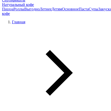
Сертификаты
Натуральный кофе
Пицца
Роллы
Выгодно
Летнее
Детям
Основное
Паста
Супы
Закуск
кофе
Главная