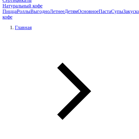
Сертификаты
Натуральный кофе
Пицца
Роллы
Выгодно
Летнее
Детям
Основное
Паста
Супы
Закуск
кофе
Главная