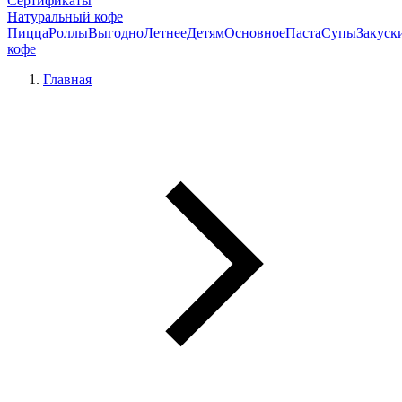
Сертификаты
Натуральный кофе
Пицца
Роллы
Выгодно
Летнее
Детям
Основное
Паста
Супы
Закуск
кофе
Главная