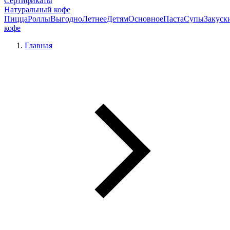
Сертификаты
Натуральный кофе
Пицца
Роллы
Выгодно
Летнее
Детям
Основное
Паста
Супы
Закуск
кофе
Главная