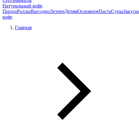
Сертификаты
Натуральный кофе
Пицца
Роллы
Выгодно
Летнее
Детям
Основное
Паста
Супы
Закуск
кофе
Главная