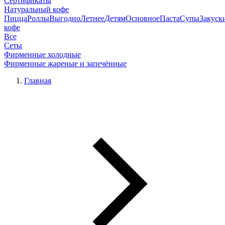
Сертификаты
Натуральный кофе
Пицца
Роллы
Выгодно
Летнее
Детям
Основное
Паста
Супы
Закуск
кофе
Все
Сеты
Фирменные холодные
Фирменные жареные и запечённые
Главная