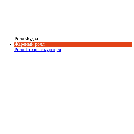
Ролл Фудзи
Жареный ролл
Ролл Цезарь с курицей