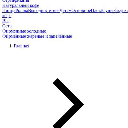
Сертификаты
Натуральный кофе
Пицца
Роллы
Выгодно
Летнее
Детям
Основное
Паста
Супы
Закуск
кофе
Все
Сеты
Фирменные холодные
Фирменные жареные и запечённые
Главная