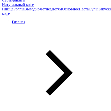
Сертификаты
Натуральный кофе
Пицца
Роллы
Выгодно
Летнее
Детям
Основное
Паста
Супы
Закуск
кофе
Главная